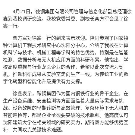
4月21
日，鞍钢集团有限公司管理与信息化部副总经理徐
鑫
到我校调研交流
。
我
校党委常委、副校长栾方军
会见了
徐
鑫
一行。
栾方军对徐鑫一行的到来表示欢迎。陪同参观了国家特
种计算机工程技术研究中心沈阳分中心
，
介绍了我校在计算
机科学与技术、机械工程等
学科的特色
优势，特别是在智能
检测、数据分析与无人机应用方面的科研积累。
他
指出，学
校高度重视与行业龙头企业的合作，希望以此次交流为契
机，推动科研成果从实验室走向生产一线，为传统工业的数
字化转型和智能化升级提供有力支撑。
徐鑫表示，鞍钢集团作为国内钢铁行业的骨干企业，在
生产设备运维、安全检测等方面面临着大量实际需求与挑
战。设备故障的早期诊断与高效管理、复杂环境下无人机的
智能巡检
等
，都是企业亟
须要
突破的技术瓶颈。他高度认可
沈阳建筑大学在相关领域的研究实力，期待双方能够优势互
补，共同攻克关键技术难题。