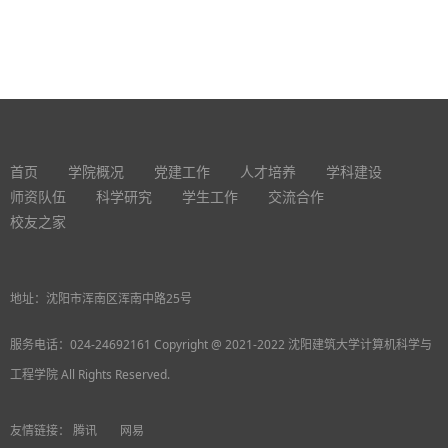
首页
学院概况
党建工作
人才培养
学科建设
师资队伍
科学研究
学生工作
交流合作
校友之家
地址：沈阳市浑南区浑南中路25号
服务电话：024-24692161 Copyright @ 2021-2022 沈阳建筑大学计算机科学与
工程学院 All Rights Reserved.
友情链接：
腾讯
网易