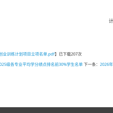
科学与工程
02
创业训练计划项目立项名单.pdf
】已下载
207
次
025级各专业平均学分绩点排名前30%学生名单
下一条：
202