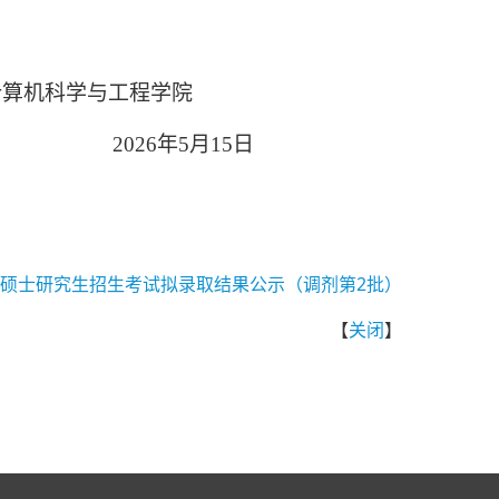
学院
6
年
5
月
15
日
6年硕士研究生招生考试拟录取结果公示（调剂第2批）
【
关闭
】