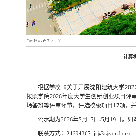
当前位置:
首页
> 正文
计算
根据
学
校《关于开展沈阳建筑大学20
按照学院
年度大学生创新创业项目评
2026
场答辩等评审环节，评选校级项目17项，
公示期为
年
月
日
月
日。如
2026
5
15
-5
19
联系方式：
24694367 jsj@sjzu.edu.c